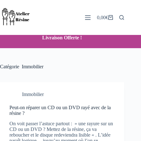
Passer
au
contenu
0,00
€
Panier
d’achat
Livraison Offerte !
Catégorie
Immobilier
Immobilier
Peut-on réparer un CD ou un DVD rayé avec de la
résine ?
On voit passer l’astuce partout : » une rayure sur un
CD ou un DVD ? Mettez de la résine, ça va
reboucher et le disque redeviendra lisible « . L’idée
paraît logique… jusqu’au moment où l’on se