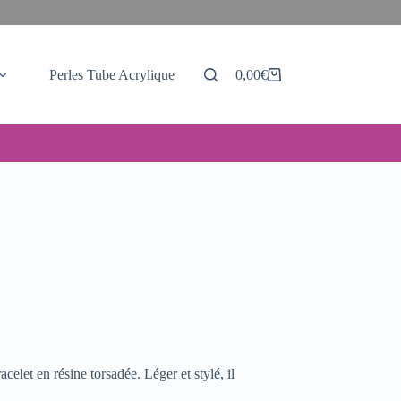
Perles Tube Acrylique
0,00
€
Panier
d’achat
let en résine torsadée. Léger et stylé, il