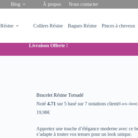
Blog
À propos
Nous contacter
 Résine
Colliers Résine
Bagues Résine
Pinces à cheveux
Livraison Offerte !
Bracelet Résine Torsadé
Noté
4.71
sur 5 basé sur
7
notations client
(
8
avis client)
19,98
€
Apportez une touche d’élégance moderne avec ce brace
s’adapte à toutes vos tenues pour un look unique.