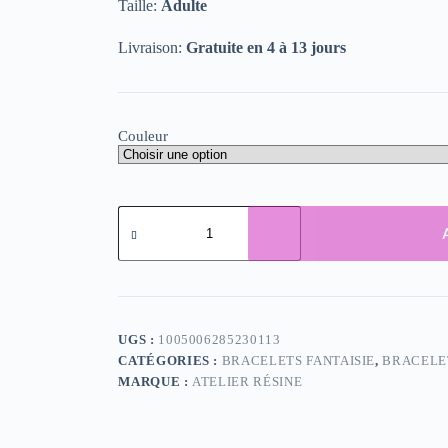
Taille:
Adulte
Livraison:
Gratuite en 4 à 13 jours
Couleur
quantité
de
Bracelet
Résine
Torsadé
UGS :
1005006285230113
CATÉGORIES :
BRACELETS FANTAISIE
,
BRACELET
MARQUE :
ATELIER RÉSINE