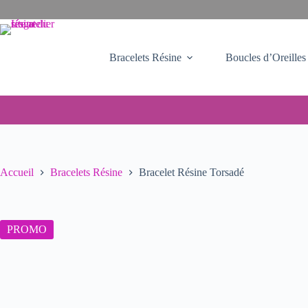
Passer
au
contenu
Bracelets Résine
Boucles d’Oreilles
Accueil
Bracelets Résine
Bracelet Résine Torsadé
PROMO