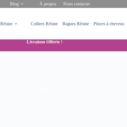
Blog
À propos
Nous contacter
 Résine
Colliers Résine
Bagues Résine
Pinces à cheveux
Livraison Offerte !
Créations
Quelle Résine Pour Bijoux?