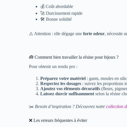
💰 Coût abordable
🚀 Durcissement rapide
🛠 Bonne solidité
⚠️ Attention : elle dégage une
forte odeur
, nécessite u
🧰 Comment bien travailler la résine pour bijoux ?
Pour obtenir un rendu pro :
Préparez votre matériel
: gants, moules en sili
Respectez les dosages
: suivez les proportions i
Ajoutez vos éléments décoratifs
(fleurs, pigment
Laissez durcir suffisamment
selon la résine cho
✂️
Besoin d’inspiration ? Découvrez notre
collection d
❌ Les erreurs fréquentes à éviter