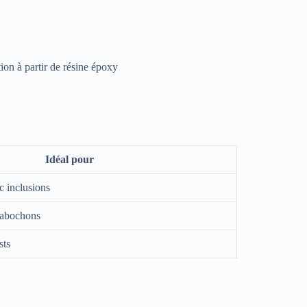
Idéal pour
c inclusions
cabochons
sts